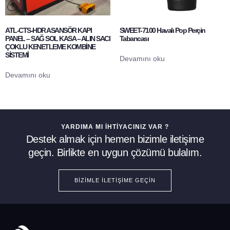
ATL-CTS-HDR ASANSÖR KAPI
SWEET-7100 Havalı Pop Perçin
PANEL – SAĞ SOL KASA – ALIN SACI
Tabancası
ÇOKLU KENETLEME KOMBİNE
SİSTEMİ
Devamını oku
Devamını oku
YARDIMA MI İHTIYACINIZ VAR ?
Destek almak için hemen bizimle iletişime
geçin. Birlikte en uygun çözümü bulalım.
BIZIMLE İLETIŞIME GEÇIN