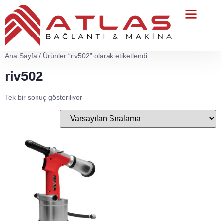
Teknik Servis
Ana Sayfa
/ Ürünler “riv502” olarak etiketlendi
riv502
Tek bir sonuç gösteriliyor