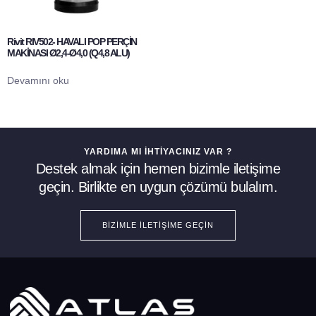
Rivit RIV502- HAVALI POP PERÇİN
MAKİNASI Ø2,4-Ø4,0 (Q4,8 ALU)
Devamını oku
YARDIMA MI İHTIYACINIZ VAR ?
Destek almak için hemen bizimle iletişime
geçin. Birlikte en uygun çözümü bulalım.
BIZIMLE İLETIŞIME GEÇIN