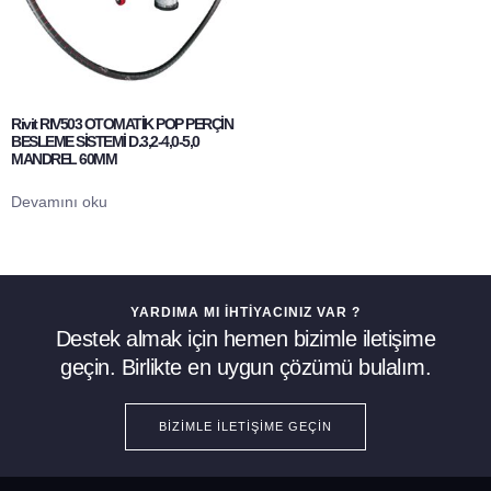
Rivit RIV503 OTOMATİK POP PERÇİN
BESLEME SİSTEMİ D.3,2-4,0-5,0
MANDREL 60MM
Devamını oku
YARDIMA MI İHTIYACINIZ VAR ?
Destek almak için hemen bizimle iletişime
geçin. Birlikte en uygun çözümü bulalım.
BIZIMLE İLETIŞIME GEÇIN