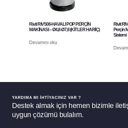
Rivit RIV508-HAVALI POP PERÇİN
Rivit R
MAKİNASI – Ø4,8-Ø7,8 (KİTLER HARİÇ)
Perçin M
Sistemi
Devamını oku
Devamı
YARDIMA MI İHTIYACINIZ VAR ?
Destek almak için hemen bizimle iletiş
uygun çözümü bulalım.