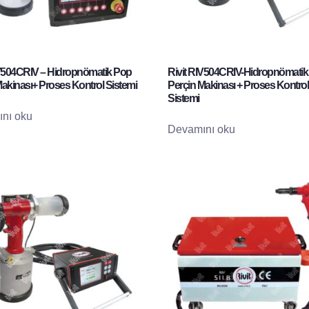
IV504CRIV – Hidropnömatik Pop
Rivit RIV504CRIV-Hidropnömati
akinası+ Proses Kontrol Sistemi
Perçin Makinası + Proses Kontrol
Sistemi
nı oku
Devamını oku