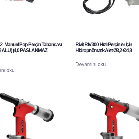
V2- Manuel Pop Perçin Tabancası
Rivit RIV300-Hızlı Perçinler İçin
4,8 ALU) (4,0 PASLANMAZ
Hidropnömatik Alet Ø3,2-Ø4,8
Devamını oku
nı oku