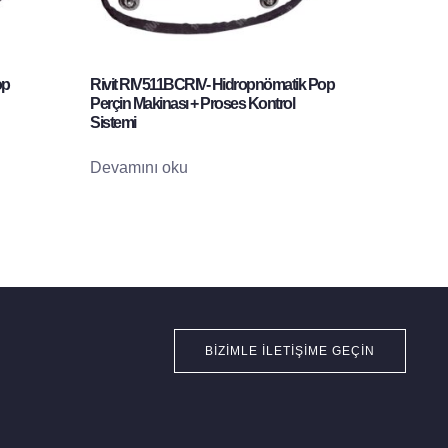
op
Rivit RIV511BCRIV- Hidropnömatik Pop
Perçin Makinası + Proses Kontrol
Sistemi
Devamını oku
BIZIMLE İLETIŞIME GEÇIN