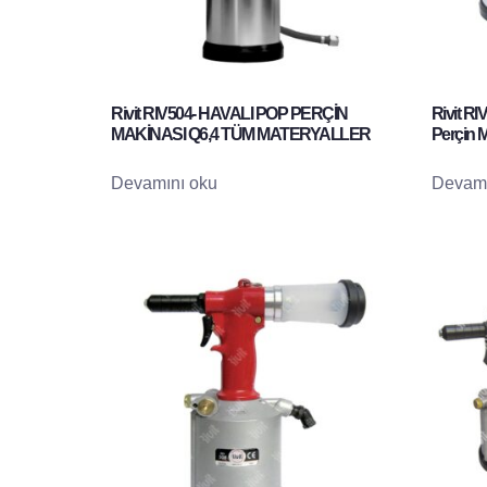
Rivit RIV504- HAVALI POP PERÇİN
Rivit R
MAKİNASI Q6,4 TÜM MATERYALLER
Perçin M
Devamını oku
Devamı