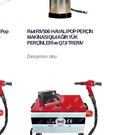
k Pop
Rivit RIV506- HAVALI POP PERÇİN
MAKİNASI Q6,4 AĞIR YÜK
PERÇİNLERİ ve Q7,8 TRERIV
Devamını oku