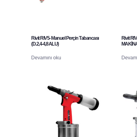
Rivit RIV5- Manuel Perçin Tabancası
Rivit R
(D.2,4-4,8 ALU)
MAKİNAS
Devamını oku
Devamı