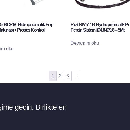
IV508CRIV- Hidropnömatik Pop
Rivit RIV511B-Hydropnömatik P
akinası + Proses Kontrol
Perçin Sistemi Ø4,8-Ø9,8 – 5Mt
Devamını oku
nı oku
1
2
3
→
ime geçin. Birlikte en