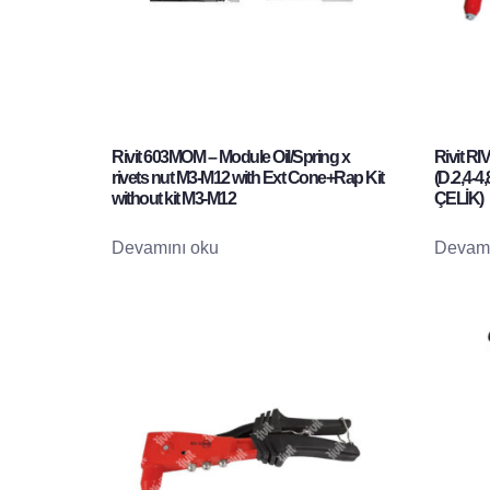
Rivit 603MOM – Module Oil/Spring x
Rivit RI
rivets nut M3-M12 with Ext Cone+Rap Kit
(D.2,4-
without kit M3-M12
ÇELİK)
Devamını oku
Devamı