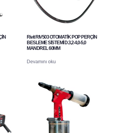
ÇİN
Rivit RIV503 OTOMATİK POP PERÇİN
BESLEME SİSTEMİ D.3,2-4,0-5,0
MANDREL 60MM
Devamını oku