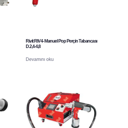
Rivit RIV4- Manuel Pop Perçin Tabancası
D.2,4-4,8
Devamını oku