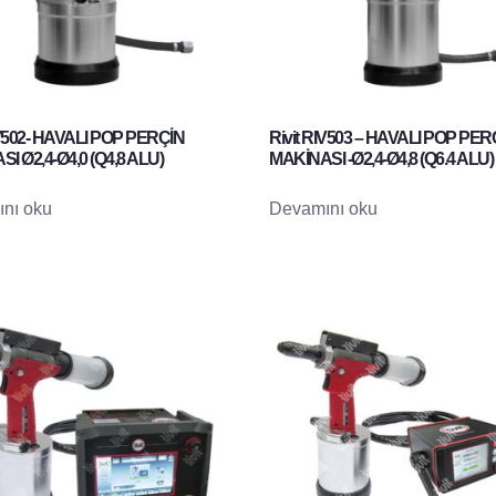
IV502- HAVALI POP PERÇİN
Rivit RIV503 – HAVALI POP PER
I Ø2,4-Ø4,0 (Q4,8 ALU)
MAKİNASI -Ø2,4-Ø4,8 (Q6.4 ALU)
nı oku
Devamını oku