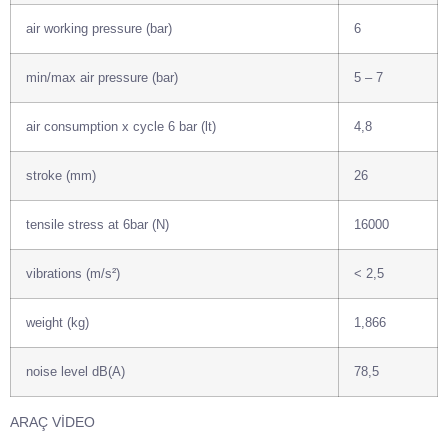
air working pressure (bar)
6
min/max air pressure (bar)
5 – 7
air consumption x cycle 6 bar (lt)
4,8
stroke (mm)
26
tensile stress at 6bar (N)
16000
vibrations (m/s²)
< 2,5
weight (kg)
1,866
noise level dB(A)
78,5
ARAÇ VİDEO