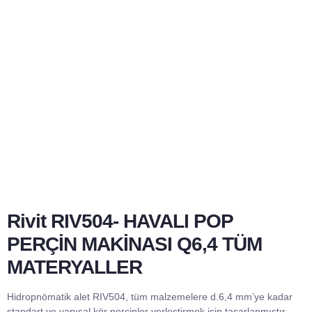
Rivit RIV504- HAVALI POP
PERÇİN MAKİNASI Q6,4 TÜM
MATERYALLER
Hidropnömatik alet RIV504, tüm malzemelere d.6,4 mm’ye kadar
standart ve yapısal kör perçinler yerleştirmek için tasarlanmıştır.