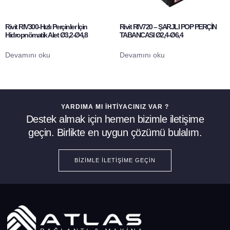
Rivit RIV300-Hızlı Perçinler İçin
Rivit RIV720 – ŞARJLI POP PERÇİN
Hidropnömatik Alet Ø3,2-Ø4,8
TABANCASI Ø2,4-Ø6,4
Devamını oku
Devamını oku
YARDIMA MI İHTIYACINIZ VAR ?
Destek almak için hemen bizimle iletişime
geçin. Birlikte en uygun çözümü bulalım.
BIZIMLE İLETIŞIME GEÇIN