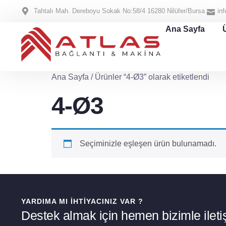
Tahtalı Mah. Dereboyu Sokak No:58/4 16280 Ni̇lüfer/Bursa
in
Ana Sayfa
Ana Sayfa
/ Ürünler “4-Ø3” olarak etiketlendi
4-Ø3
Seçiminizle eşleşen ürün bulunamadı.
YARDIMA MI İHTIYACINIZ VAR ?
Destek almak için hemen bizimle iletiş