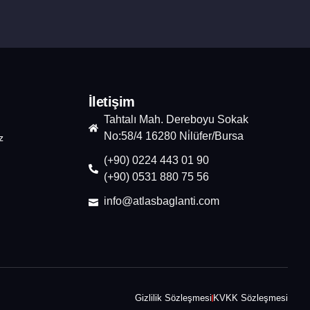
İletişim
Tahtalı Mah. Dereboyu Sokak
No:58/4 16280 Ni̇lüfer/Bursa
z
(+90) 0224 443 01 90
(+90) 0531 880 75 56
info@atlasbaglanti.com
Gizlilik Sözleşmesi
KVKK Sözleşmesi