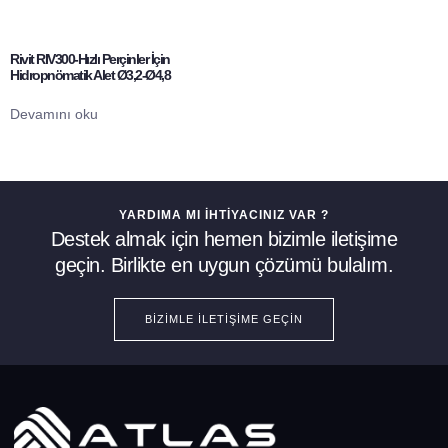
Rivit RIV300-Hızlı Perçinler İçin
Hidropnömatik Alet Ø3,2-Ø4,8
Devamını oku
YARDIMA MI İHTIYACINIZ VAR ?
Destek almak için hemen bizimle iletişime
geçin. Birlikte en uygun çözümü bulalım.
BIZIMLE İLETIŞIME GEÇIN