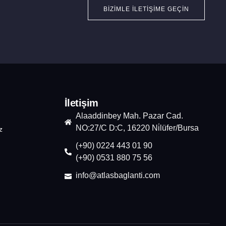
BIZIMLE İLETIŞIME GEÇIN
İletişim
Alaaddinbey Mah. Pazar Cad.
NO:27/C D:C, 16220 Ni̇lüfer/Bursa
z
(+90) 0224 443 01 90
(+90) 0531 880 75 56
info@atlasbaglanti.com