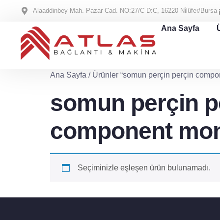
Alaaddinbey Mah. Pazar Cad. NO:27/C D:C, 16220 Ni̇lüfer/Bursa
Ana Sayfa
Ana Sayfa
/ Ürünler “somun perçin perçin compo
somun perçin p
component mon
Seçiminizle eşleşen ürün bulunamadı.