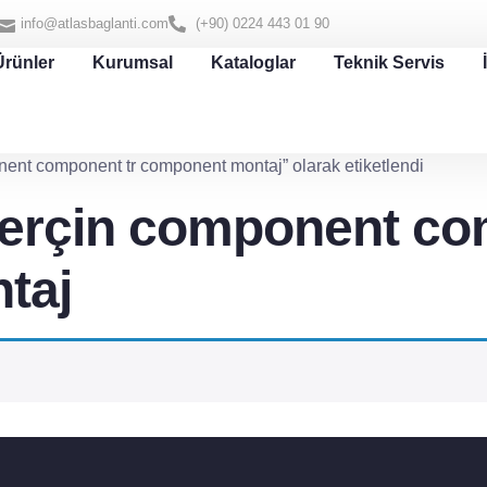
info@atlasbaglanti.com
(+90) 0224 443 01 90
Ürünler
Kurumsal
Kataloglar
Teknik Servis
nent component tr component montaj” olarak etiketlendi
erçin component co
taj