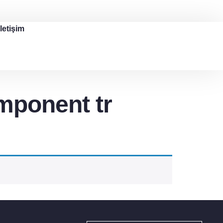
İletişim
mponent tr