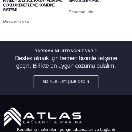
PANEL – SAĞ SOL KASA – ALIN SACI
MAKİNASI M4-M10
ÇOKLU KENETLEME KOMBİNE
SİSTEMİ
Devamını oku
Devamını oku
YARDIMA MI İHTIYACINIZ VAR ?
Destek almak için hemen bizimle iletişime
geçin. Birlikte en uygun çözümü bulalım.
BIZIMLE İLETIŞIME GEÇIN
Kenetleme makineleri, perçin tabancaları ve bağlantı