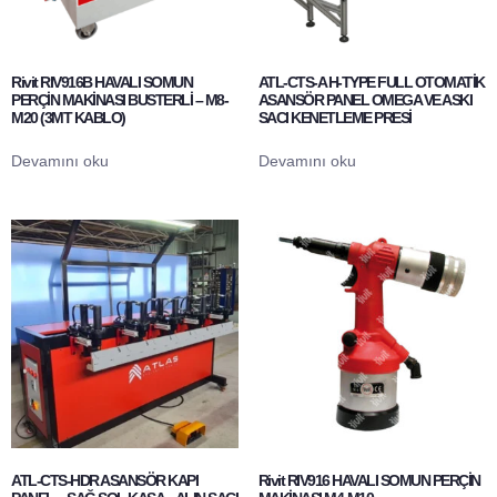
Rivit RIV916B HAVALI SOMUN
ATL-CTS-A H-TYPE FULL OTOMATİK
PERÇİN MAKİNASI BUSTERLİ – M8-
ASANSÖR PANEL OMEGA VE ASKI
M20 (3MT KABLO)
SACI KENETLEME PRESİ
Devamını oku
Devamını oku
ATL-CTS-HDR ASANSÖR KAPI
Rivit RIV916 HAVALI SOMUN PERÇİN