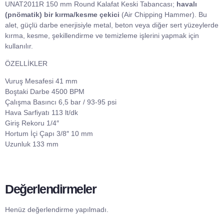
UNAT2011R 150 mm Round Kalafat Keski Tabancası;
havalı
(pnömatik) bir kırma/kesme çekici
(Air Chipping Hammer). Bu
alet, güçlü darbe enerjisiyle metal, beton veya diğer sert yüzeylerde
kırma, kesme, şekillendirme ve temizleme işlerini yapmak için
kullanılır.
ÖZELLİKLER
Vuruş Mesafesi 41 mm
Boştaki Darbe 4500 BPM
Çalışma Basıncı 6,5 bar / 93-95 psi
Hava Sarfiyatı 113 lt/dk
Giriş Rekoru 1/4″
Hortum İçi Çapı 3/8″ 10 mm
Uzunluk 133 mm
Değerlendirmeler
Henüz değerlendirme yapılmadı.