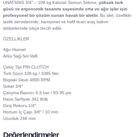
UNAT5065 3/4” – 108 kg Kabzalı Somun Sökme,
yüksek tork
gücü ve ergonomik tasarımı sayesinde orta ve ağır işler için
profesyonel bir çözüm sunan havalı bir alettir.
Bu alet, özellikle
lastik servislerinde, kamyonet ve hafif ticari araç bakım
atölyelerinde sıkça tercih edilir.
ÖZELLİKLER
Ağır Hizmet
Arka Sağ-Sol Valfi
Çekiç Tipi PIN CLUTCH
Tork Gücü 108 kg / 1085 Nm
Boştaki Devir 4800 RPM
Soket 3/4″
Çalışma Basıncı 6,5 bar / 93-95 psi
Hava Sarfiyatı 342 lt/dk
Giriş Rekoru 1/4″
Hortum İç Çapı 3/8″ / 10 mm
Uzunluk 248 mm
Değerlendirmeler