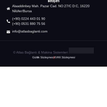
İletişim
Alaaddinbey Mah. Pazar Cad. NO:27/C D:C, 16220
Ni̇lüfer/Bursa
(+90) 0224 443 01 90
(+90) 0531 880 75 56
info@atlasbaglanti.com
© Atlas Bağlantı & Makina Sistemleri
Gizlilik Sözleşmesi
KVKK Sözleşmesi