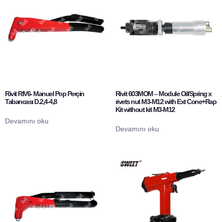
Rivit RIV6- Manuel Pop Perçin
Rivit 603MOM – Module Oil/Spring x
Tabancası D.2,4-4,8
rivets nut M3-M12 with Ext Cone+Rap
Kit without kit M3-M12
Devamını oku
Devamını oku