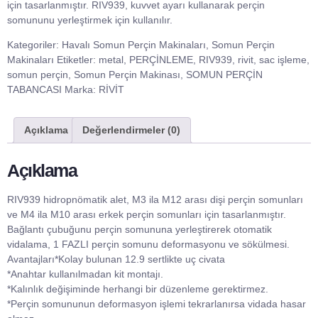
için tasarlanmıştır. RIV939, kuvvet ayarı kullanarak perçin
somununu yerleştirmek için kullanılır.
Kategoriler:
Havalı Somun Perçin Makinaları
,
Somun Perçin
Makinaları
Etiketler:
metal
,
PERÇİNLEME
,
RIV939
,
rivit
,
sac işleme
,
somun perçin
,
Somun Perçin Makinası
,
SOMUN PERÇİN
TABANCASI
Marka:
RİVİT
Açıklama
Değerlendirmeler (0)
Açıklama
RIV939 hidropnömatik alet, M3 ila M12 arası dişi perçin somunları
ve M4 ila M10 arası erkek perçin somunları için tasarlanmıştır.
Bağlantı çubuğunu perçin somununa yerleştirerek otomatik
vidalama, 1 FAZLI perçin somunu deformasyonu ve sökülmesi.
Avantajları*Kolay bulunan 12.9 sertlikte uç civata
*Anahtar kullanılmadan kit montajı.
*Kalınlık değişiminde herhangi bir düzenleme gerektirmez.
*Perçin somununun deformasyon işlemi tekrarlanırsa vidada hasar