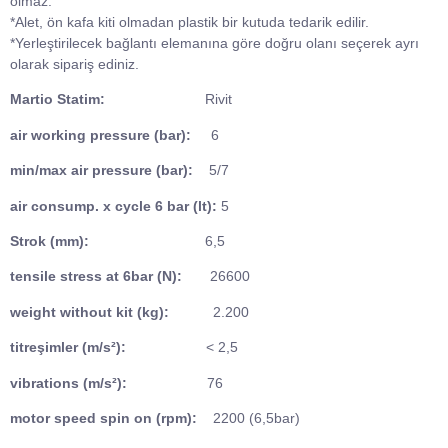
olmaz.
*Alet, ön kafa kiti olmadan plastik bir kutuda tedarik edilir.
*Yerleştirilecek bağlantı elemanına göre doğru olanı seçerek ayrı
olarak sipariş ediniz.
Martio Statim:
Rivit
air working pressure (bar):
6
min/max air pressure (bar):
5/7
air consump. x cycle 6 bar (lt):
5
Strok (mm):
6,5
tensile stress at 6bar (N):
26600
weight without kit (kg):
2.200
titreşimler (m/s²):
< 2,5
vibrations (m/s²):
76
motor speed spin on (rpm):
2200 (6,5bar)