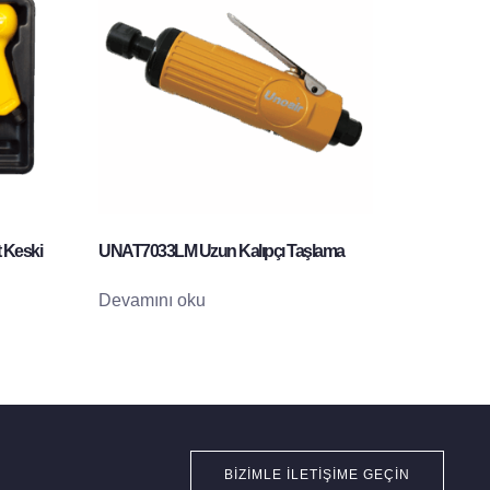
 Keski
UNAT7033LM Uzun Kalıpçı Taşlama
Devamını oku
BIZIMLE İLETIŞIME GEÇIN