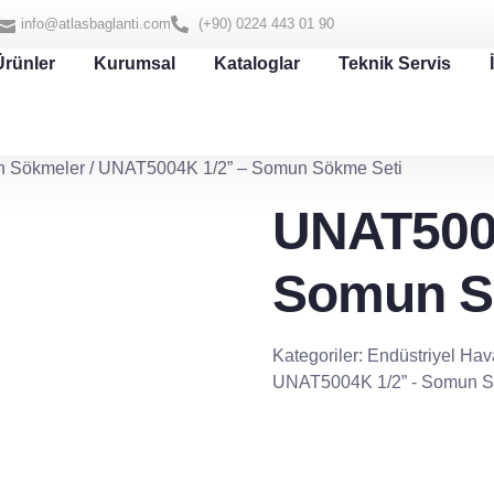
info@atlasbaglanti.com
(+90) 0224 443 01 90
Ürünler
Kurumsal
Kataloglar
Teknik Servis
 Sökmeler
/ UNAT5004K 1/2” – Somun Sökme Seti
UNAT5004
Somun S
Kategoriler:
Endüstriyel Haval
UNAT5004K 1/2” - Somun S