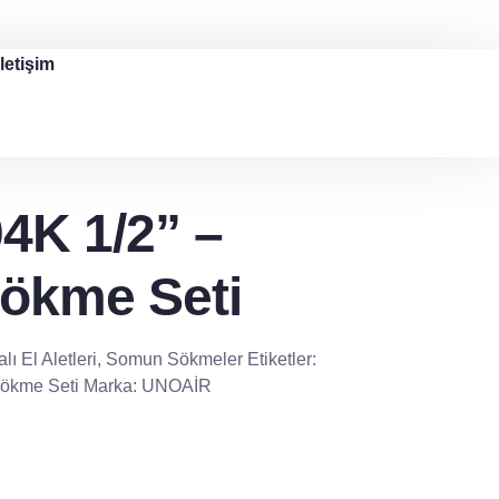
İletişim
K 1/2” –
ökme Seti
ı El Aletleri
,
Somun Sökmeler
Etiketler:
ökme Seti
Marka:
UNOAİR