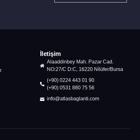
İletişim
Alaaddinbey Mah. Pazar Cad.
NO:27/C D:C, 16220 Ni̇lüfer/Bursa
z
(+90) 0224 443 01 90
(+90) 0531 880 75 56
info@atlasbaglanti.com