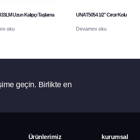
3LM Uzun Kalıpçı Taşlama
UNAT5054 1/2” Cırcır Kolu
nı oku
Devamını oku
ime geçin. Birlikte en
Ürünlerimiz
kurumsal