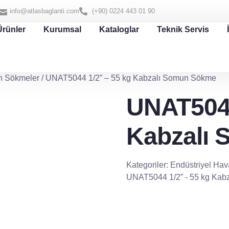
info@atlasbaglanti.com
(+90) 0224 443 01 90
Ürünler
Kurumsal
Kataloglar
Teknik Servis
 Sökmeler
/ UNAT5044 1/2” – 55 kg Kabzalı Somun Sökme
UNAT5044
Kabzalı
Kategoriler:
Endüstriyel Haval
UNAT5044 1/2” - 55 kg Ka