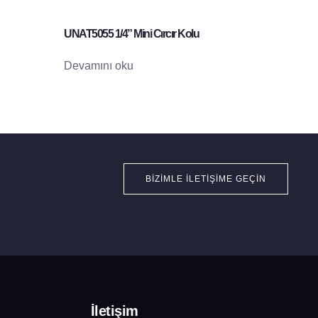
UNAT5055 1/4” Mini Cırcır Kolu
Devamını oku
BIZIMLE İLETIŞIME GEÇIN
İletişim