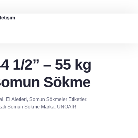
İletişim
 1/2” – 55 kg
 Somun Sökme
ı El Aletleri
,
Somun Sökmeler
Etiketler:
bzalı Somun Sökme
Marka:
UNOAİR