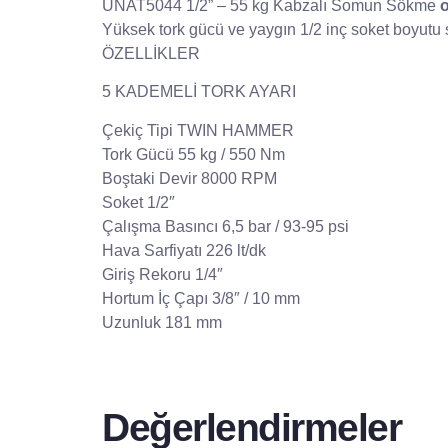
UNAT5044 1/2” – 55 kg Kabzalı Somun Sökme
o
Yüksek tork gücü ve yaygın 1/2 inç soket boyutu sa
ÖZELLİKLER
5 KADEMELİ TORK AYARI
Çekiç Tipi TWIN HAMMER
Tork Gücü 55 kg / 550 Nm
Boştaki Devir 8000 RPM
Soket 1/2″
Çalışma Basıncı 6,5 bar / 93-95 psi
Hava Sarfiyatı 226 lt/dk
Giriş Rekoru 1/4″
Hortum İç Çapı 3/8″ / 10 mm
Uzunluk 181 mm
Değerlendirmeler